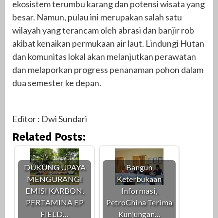
ekosistem terumbu karang dan potensi wisata yang
besar. Namun, pulau ini merupakan salah satu
wilayah yang terancam oleh abrasi dan banjir rob
akibat kenaikan permukaan air laut. Lindungi Hutan
dan komunitas lokal akan melanjutkan perawatan
dan melaporkan progress penanaman pohon dalam
dua semester ke depan.
Editor : Dwi Sundari
Related Posts:
DUKUNG UPAYA
Bangun
MENGURANGI
Keterbukaan
EMISI KARBON,
Informasi,
PERTAMINA EP
PetroChina Terima
FIELD…
Kunjungan…