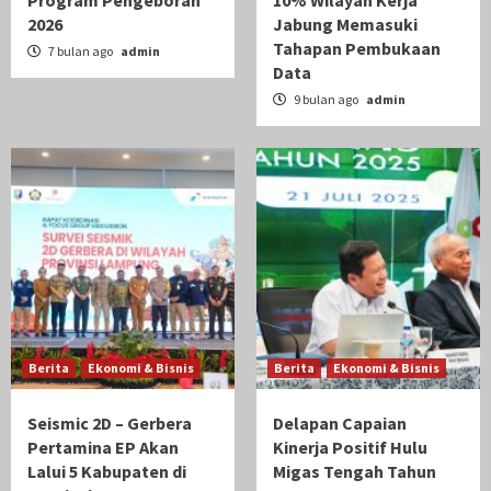
Program Pengeboran
10% Wilayah Kerja
2026
Jabung Memasuki
Tahapan Pembukaan
7 bulan ago
admin
Data
9 bulan ago
admin
Berita
Ekonomi & Bisnis
Berita
Ekonomi & Bisnis
Seismic 2D – Gerbera
Delapan Capaian
Pertamina EP Akan
Kinerja Positif Hulu
Lalui 5 Kabupaten di
Migas Tengah Tahun