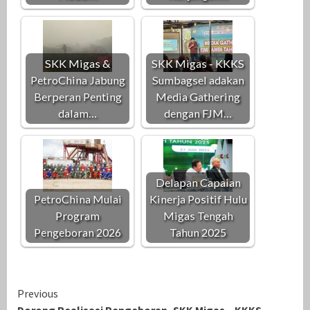
SKK Migas &
SKK Migas - KKKS
PetroChina Jabung
Sumbagsel adakan
Berperan Penting
Media Gathering
dalam…
dengan FJM…
Delapan Capaian
PetroChina Mulai
Kinerja Positif Hulu
Program
Migas Tengah
Pengeboran 2026
Tahun 2025
Continue
Previous