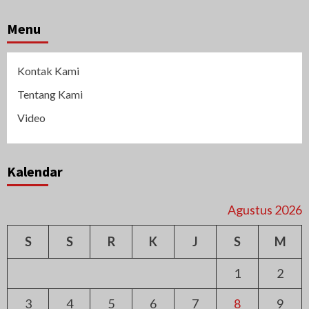
Menu
Kontak Kami
Tentang Kami
Video
Kalendar
Agustus 2026
S
S
R
K
J
S
M
1
2
3
4
5
6
7
8
9