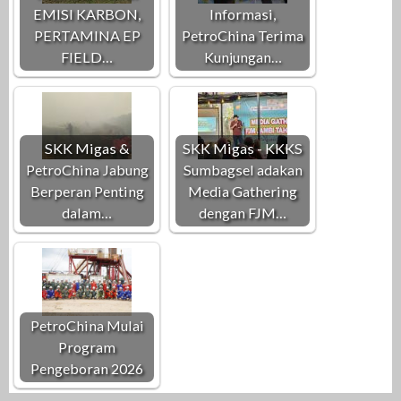
EMISI KARBON,
Informasi,
PERTAMINA EP
PetroChina Terima
FIELD…
Kunjungan…
SKK Migas &
SKK Migas - KKKS
PetroChina Jabung
Sumbagsel adakan
Berperan Penting
Media Gathering
dalam…
dengan FJM…
PetroChina Mulai
Program
Pengeboran 2026