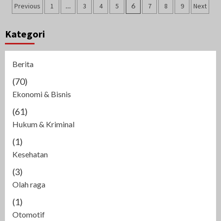
Navigasi
Previous
1
…
3
4
5
6
7
8
9
Next
pos
Kategori
Berita
(70)
Ekonomi & Bisnis
(61)
Hukum & Kriminal
(1)
Kesehatan
(3)
Olah raga
(1)
Otomotif