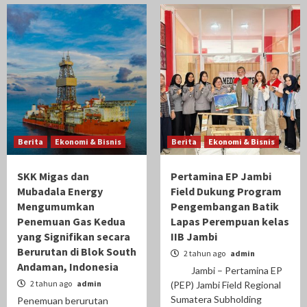
Berita
Ekonomi & Bisnis
Berita
Ekonomi & Bisnis
SKK Migas dan
Pertamina EP Jambi
Mubadala Energy
Field Dukung Program
Mengumumkan
Pengembangan Batik
Penemuan Gas Kedua
Lapas Perempuan kelas
yang Signifikan secara
IIB Jambi
Berurutan di Blok South
2 tahun ago
admin
Andaman, Indonesia
Jambi – Pertamina EP
2 tahun ago
admin
(PEP) Jambi Field Regional
Sumatera Subholding
Penemuan berurutan