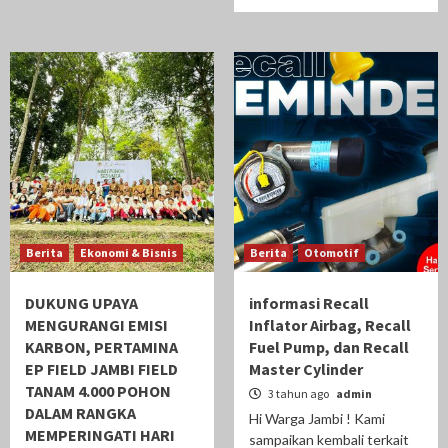
Berita
Ekonomi & Bisnis
Berita
Otomotif
DUKUNG UPAYA
informasi Recall
MENGURANGI EMISI
Inflator Airbag, Recall
KARBON, PERTAMINA
Fuel Pump, dan Recall
EP FIELD JAMBI FIELD
Master Cylinder
TANAM 4.000 POHON
3 tahun ago
admin
DALAM RANGKA
Hi Warga Jambi ! Kami
MEMPERINGATI HARI
sampaikan kembali terkait