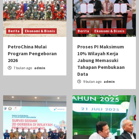
Berita
Ekonomi & Bisnis
Berita
Ekonomi & Bisnis
PetroChina Mulai
Proses PI Maksimum
Program Pengeboran
10% Wilayah Kerja
2026
Jabung Memasuki
Tahapan Pembukaan
7 bulan ago
admin
Data
9 bulan ago
admin