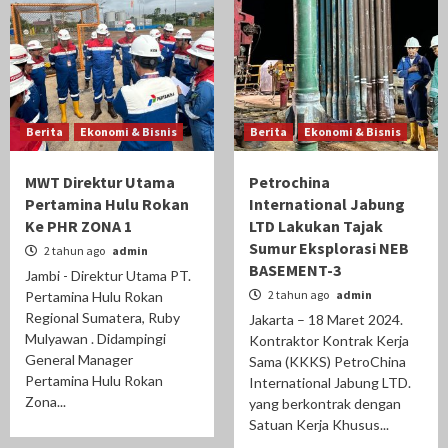
Berita
Ekonomi & Bisnis
Berita
Ekonomi & Bisnis
MWT Direktur Utama
Petrochina
Pertamina Hulu Rokan
International Jabung
Ke PHR ZONA 1
LTD Lakukan Tajak
Sumur Eksplorasi NEB
2 tahun ago
admin
BASEMENT-3
Jambi - Direktur Utama PT.
2 tahun ago
admin
Pertamina Hulu Rokan
Regional Sumatera, Ruby
Jakarta – 18 Maret 2024.
Mulyawan . Didampingi
Kontraktor Kontrak Kerja
General Manager
Sama (KKKS) PetroChina
Pertamina Hulu Rokan
International Jabung LTD.
Zona...
yang berkontrak dengan
Satuan Kerja Khusus...