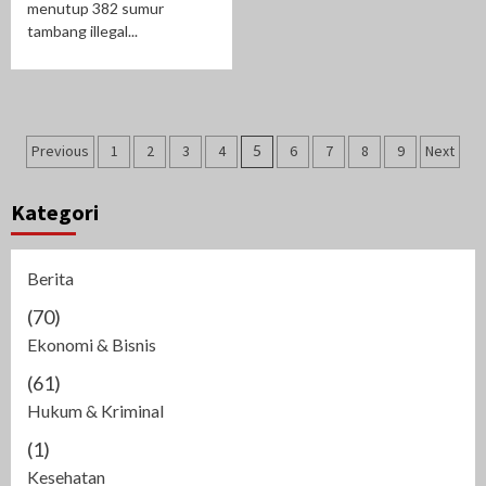
menutup 382 sumur
tambang illegal...
Navigasi
Previous
1
2
3
4
5
6
7
8
9
Next
pos
Kategori
Berita
(70)
Ekonomi & Bisnis
(61)
Hukum & Kriminal
(1)
Kesehatan