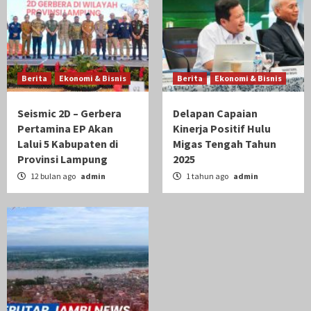
Berita
Ekonomi & Bisnis
Delapan Capaian Kinerja Positif Hulu Migas
Tengah Tahun 2025
4
Berita
Ekonomi & Bisnis
Berita
Ekonomi & Bisnis
Berita
Ekonomi & Bisnis
Gubenur Al Haris Lakukan Inventarisasi
Seismic 2D – Gerbera
Delapan Capaian
Sumur Minyak Di Jambi Sesuai Permen ESDM
Pertamina EP Akan
Kinerja Positif Hulu
14/2025
5
Lalui 5 Kabupaten di
Migas Tengah Tahun
Provinsi Lampung
2025
12 bulan ago
admin
1 tahun ago
admin