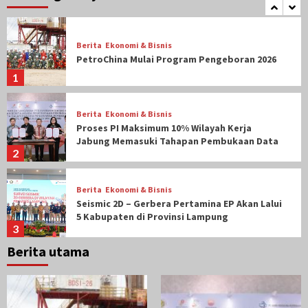
5
Berita
Ekonomi & Bisnis
PetroChina Mulai Program Pengeboran 2026
1
Berita
Ekonomi & Bisnis
Proses PI Maksimum 10% Wilayah Kerja
Jabung Memasuki Tahapan Pembukaan Data
2
Berita
Ekonomi & Bisnis
Seismic 2D – Gerbera Pertamina EP Akan Lalui
5 Kabupaten di Provinsi Lampung
3
Berita utama
Berita
Ekonomi & Bisnis
Delapan Capaian Kinerja Positif Hulu Migas
Tengah Tahun 2025
4