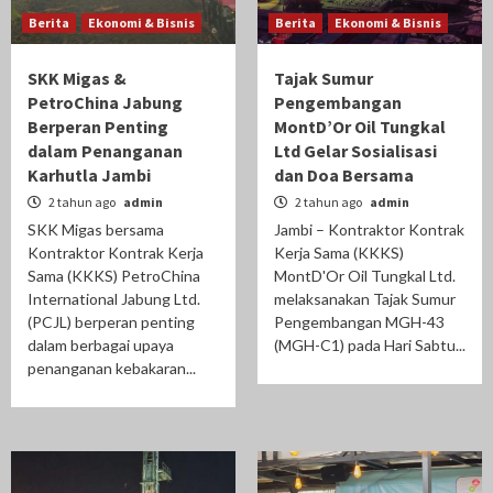
Berita
Ekonomi & Bisnis
Berita
Ekonomi & Bisnis
SKK Migas &
Tajak Sumur
PetroChina Jabung
Pengembangan
Berperan Penting
MontD’Or Oil Tungkal
dalam Penanganan
Ltd Gelar Sosialisasi
Karhutla Jambi
dan Doa Bersama
2 tahun ago
admin
2 tahun ago
admin
SKK Migas bersama
Jambi – Kontraktor Kontrak
Kontraktor Kontrak Kerja
Kerja Sama (KKKS)
Sama (KKKS) PetroChina
MontD'Or Oil Tungkal Ltd.
International Jabung Ltd.
melaksanakan Tajak Sumur
(PCJL) berperan penting
Pengembangan MGH-43
dalam berbagai upaya
(MGH-C1) pada Hari Sabtu...
penanganan kebakaran...