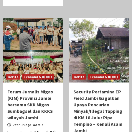
Berita
Ekonomi & Bisnis
Berita
Ekonomi & Bisnis
Forum Jurnalis Migas
Security Pertamina EP
(FJM) Provinsi Jambi
Field Jambi Gagalkan
bersama SKK Migas
Upaya Pencurian
Sumbagsel dan KKKS
Minyak/Illegal Tapping
wilayah Jambi
di KM 18 Jalur Pipa
Tempino – Kenali Asam
2 tahun ago
admin
Jambi